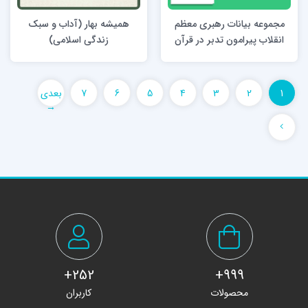
مجموعه بیانات رهبری معظم
همیشه بهار (آداب و سبک
انقلاب پیرامون تدبر در قرآن
زندگی اسلامی)
1
2
3
4
5
6
7
بعدی
→
»
252+
999+
محصولات
کاربران