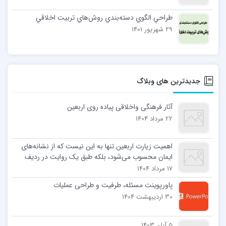
طراحي الگوي دسته‌بندي روش‌هاي تربيت اخلاقي
29 شهریور 1401
جدیدترین های وبلاگ
آثار فرهنگی واخلاقی پیاده روی اربعین
22 مرداد 1404
اهمیت زیارت اربعین تنها به این نیست که از نشانه‌های
ایمان محسوب می‌شود، بلکه طبق یک روایت در ردیف
نمازهای واجب و مستحب قرار گرفته است. آیت الله
17 مرداد 1404
العظمی جوادی آملی درباره اهمیت زیارت امام حسین(ع)
پاورپوینت مسئله، طرفیت و طراحی عملیات
در روز اربعین می‌نویسد: همان گونه که نماز ستون دین و
30 اردیبهشت 1404
شریعت است، زیارت اربعین… پایگاه اطلاع رسانی اسراء:
اهمیت زیارت اربعین تنها به این نیست که از نشانه‌های
ایمان محسوب می‌شود، بلکه طبق یک روایت در ردیف
5 آبان 1403