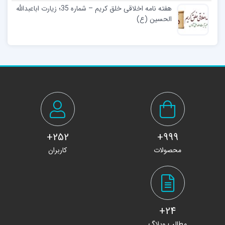
هفته نامه اخلاقی خلق کریم – شماره 35؛ زیارت اباعبدالله
الحسین (ع)
252+
999+
محصولات
کاربران
24+
مطالب وبلاگ