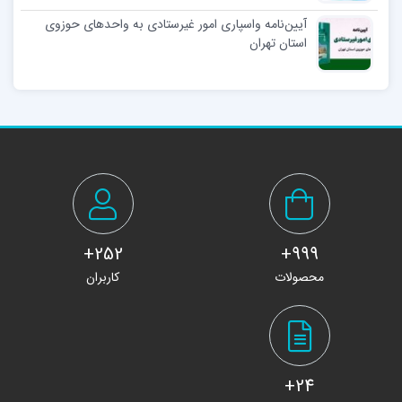
آیین‌نامه واسپاری امور غیرستادی به واحدهای حوزوی
استان تهران
252+
999+
محصولات
کاربران
24+