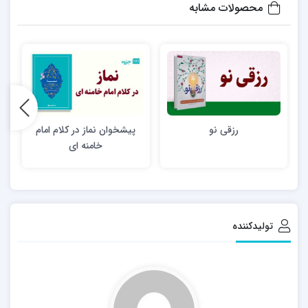
محصولات مشابه
رزقی نو
پیشخوان نماز در کلام امام
جه
خامنه ای
تولیدکننده