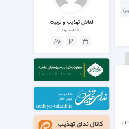
مدرسه فقهی تخصصی امام رضا علیه السلام
صالحیه (مکتب الصادق ع) کازرون
مدرسه امام کاظم علیه السلام
فعالان تهذیب و تربیت
مشاهده غرفه
مدرسه آخوند (ره) همدان
م و