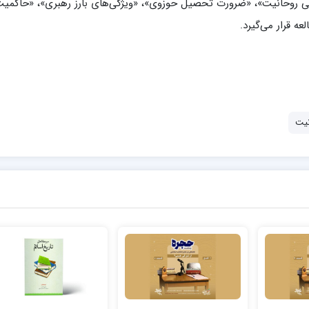
ی روحانیت»، «ضرورت تحصیل حوزوی»، «ویژگی‌های بارز رهبری»، «حاکمی
ه قرار می‌گیرد.
یت