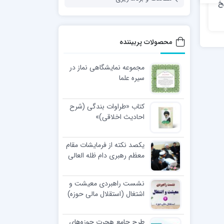
خ
سیر مطالعاتی تاریخ اسلام
پادکست حجره – فصل اول |
قسمت ششم
محصولات پربیننده
مجموعه نمایشگاهی نماز در
سیره علما
کتاب «طراوات بندگی (شرح
احادیث اخلاقی)»
یکصد نکته از فرمایشات مقام
معظم رهبری دام ظله العالی
در مراسم عمامه گذاری طلاب
نشست راهبردی معیشت و
اشتغال (استقلال مالی حوزه)
طرح جامع هجرت حوزه‌های