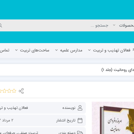
فعالان تهذیب و تربیت
مدارس علمیه
ساحت‌های تربیت
تماس ب
دای روحانیت (جلد 1)
لمیه جعفریه
مدرسه علمیه المهدی (عج)/ آران و بی
حوزه علمیه سفیران هدایت رهنان
مدرسه آیت الله العظمی گلپایگانی ره
نویسنده
فعالان تهذیب و ت
تاریخ انتشار
2 مرداد 1403
دسته بندی
تربیت صنفی، حرفه‌ای
،
ساحت‌ه