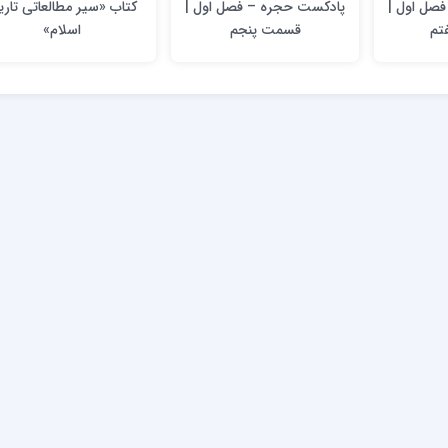
صل اول |
پادکست حجره – فصل اول |
کتاب «سیر مطالعاتی تاری
تم
قسمت پنجم
اسلام»