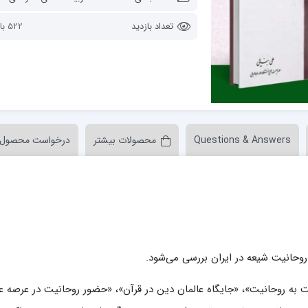
ن عسکری علیه السلام
مدرسه علمیه ولیعصر (عج) خرمدره
تعداد بازدید
522 بازدید
Questions & Answers
محصولات بیشتر
درخواست محصول
لمیه قائمیه عج/ بم
امام جعفر صادق علیه السلام گچساران
لمیه امام صادق علیه السلام/جیرفت
امام مهدی منتظر عج
لمیه فخریه/ راور
ولایت (امامیه)
لمیه امام خمینی ره/ رفسنجان
لمیه پیامبر اعظم/ رودبار جنوب
لمیه اهل بیت علیهم‌السلام/ قلعه گنج
 روحانیت شیعه در ایران بررسی می‌شود.
لمیه محمودیه/ کرمان
به روحانیت»، «جایگاه عالمان دین در قرآن»، «حضور روحانیت در عرصه عل