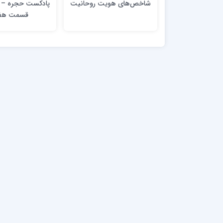
شاخص‌های هویت روحانیت
پادکست حجره – ف
قسمت هف