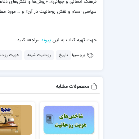
فرهنگ انسانی و جهانی»، «روش‌ها و کنش‌های دفاع
مدرسه علمیه شهید صدوقی ره واحد5
سیاسی اسلام و نقش روحانیت در آن» و … مورد مطالع
مدرسه علمیه علوی
مدرسه مدینة العلم
مدرسه علمیه معصومیه
مدرسه علمیه نمونه پیامبر اعظم(ص)
جهت تهیه کتاب به این
پیوند
مراجعه کنید
مرکز هدایت علمی و تربیتی دارالعلم امام
حسن علیه السلام
برچسبها
تاریخ
روحانیت شیعه
هویت روحان
مرکز هدایت علمی و تربیتی الهادی علیه السلام
محصولات مشابه
امام صادق علیه السلام اردکان