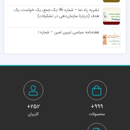
نشریه راه نما – شماره 46-یک جمع، یک خواست، یک
هدف (دربارۀ سازمان‌دهی در تشکیلات)
هفته‌نامه سیاسی تبیین امین – شماره ۱
252+
999+
محصولات
کاربران