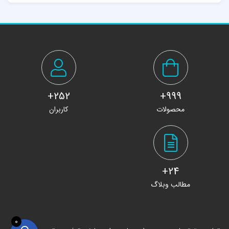
252+
999+
محصولات
کاربران
24+
مطالب وبلاگ
0