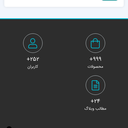
252+
999+
محصولات
کاربران
24+
مطالب وبلاگ