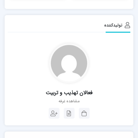
مدیریت انرژی برای یک
علامه طباطبایی)
بخش هفتم: عوامل تربیت (غیر از مربی)
مربی تربیتی)
بخش هشتم: موانع تربیت
تولیدکننده
جهت خرید ایترنتی کتاب از
اینجا
اقدام نمایید
فعالان تهذیب و تربیت
مشاهده غرفه