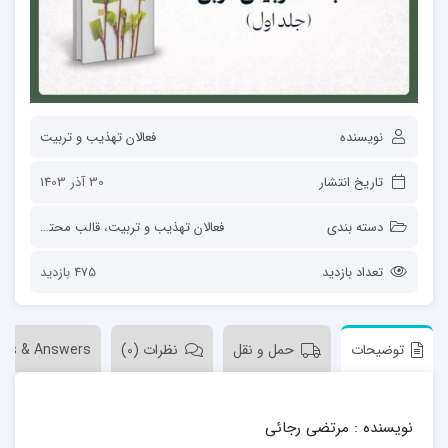
نویسنده
فعالان تهذیب و تربیت
تاریخ انتشار
30 آذر 1403
دسته بندی
فعالان تهذیب و تربیت
،
قالب محتوا
،
کتاب
تعداد بازدید
475 بازدید
توضیحات
حمل و نقل
نظرات (0)
ons & Answers
نویسنده : مرتضی رجائی