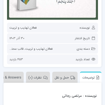
نویسنده
فعالان تهذیب و تربیت
تاریخ انتشار
30 آذر 1403
دسته بندی
فعالان تهذیب و تربیت
،
قالب محتوا
،
کتاب
تعداد بازدید
453 بازدید
توضیحات
حمل و نقل
نظرات (0)
ons & Answers
نویسنده : مرتضی رجائی