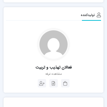
کتاب بهره برد.
تنها کاری که باید کرد، هشدار به مربی درباره این آسیب­‌ها
تولیدکننده
است که در بخش پایانی معرفی این کتاب­‌ها، با عنوان «آسیب­
شناسی» انجام شده است. «رمان‌تیک» در شش بخش داستان
های اجتماعی، داستان های مربوط به انقلاب اسلامی، داستان
های تاریخی، داستان های تخیلی، زندگینامه و داستان های
مربوط به دفاع مقدس در ۳۴۵صفحه چاپ شده است.
فعالان تهذیب و تربیت
جهت خرید ایترنتی کتاب از اینجا
اقدام
نمایید
مشاهده غرفه