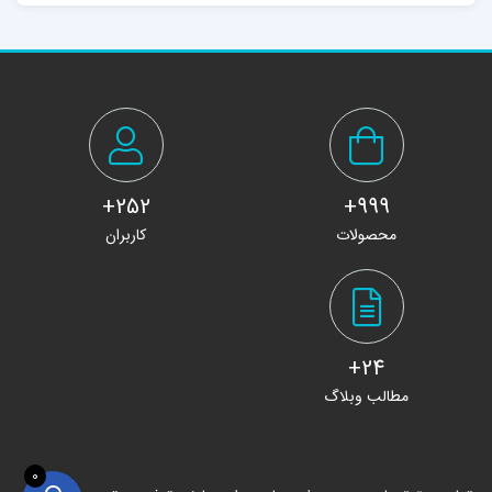
252+
999+
محصولات
کاربران
24+
مطالب وبلاگ
0