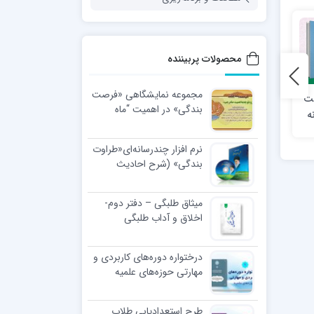
محصولات پربیننده
مجموعه نمایشگاهی «فرصت
یت
جلدسوم از مجموعه تربیت
حرف هایی از جنس نور؛
بندگی» در اهمیت “ماه
ه
اسلامی از نگاه رهبر فرزانه
بیانات امام خامنه‌ای
رجب”
انقلاب؛ مؤثران تربیتی
مدظله‌العالی پیرامون قرآن
کریم
نرم افزار چندرسانه‌ای«طراوت
بندگی» (شرح احادیث
اخلاقی رهبر معظّم انقلاب
اسلامی)
میثاق طلبگی – دفتر دوم-
اخلاق و آداب طلبگی
درختواره دوره‌های کاربردی و
مهارتی حوزه‌های علمیه
طرح استعدادیابی طلاب