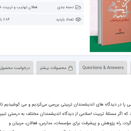
ن عسکری علیه السلام
مدرسه علمیه ولیعصر (عج) خرمدره
دسته بندی
فعالان تهذیب و تربیت
،
قال
تعداد بازدید
684 بازدید
Questions & Answers
محصولات بیشتر
درخواست محصول
لمیه قائمیه عج/ بم
امام جعفر صادق علیه السلام گچساران
لمیه امام صادق علیه السلام/جیرفت
امام مهدی منتظر عج
لمیه فخریه/ راور
ولایت (امامیه)
لمیه امام خمینی ره/ رفسنجان
لمیه پیامبر اعظم/ رودبار جنوب
 را در دیدگاه های اندیشمندان تربیتی بررسی می‌كردیم و می کوشیدیم تا 
لمیه اهل بیت علیهم‌السلام/ قلعه گنج
ود که اگر مسئلۀ تربیت اسلامی از دیدگاه اندیشمندان مختلف به درستی تبیی
لمیه محمودیه/ کرمان
 گردد، راه پژوهش و پیشرفت برای مؤسسات، مدارس، فعالان، مربیان و