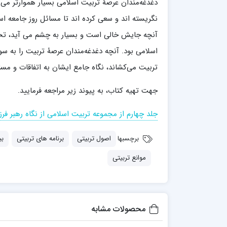
دغدغه‌مندان عرصۀ تربیت اسلامی بسیار هموارتر می 
مدرسه علمیه شهید صدوقی ره واحد5
نگریسته اند و سعی کرده اند تا مسائل روز جامعه اسلا
مدرسه علمیه علوی
مدرسه مدینة العلم
آنچه جایش خالی است و بسیار به چشم می آید، تحل
مدرسه علمیه معصومیه
اسلامی بود. آنچه دغدغه‌مندان عرصۀ تربیت را به سوی
مدرسه علمیه نمونه پیامبر اعظم(ص)
تربیت می‌كشاند، نگاه جامع ایشان به اتفاقات و مس
مرکز هدایت علمی و تربیتی دارالعلم امام
حسن علیه السلام
جهت تهیه کتاب، به پیوند زیر مراجعه فرمایید.
مرکز هدایت علمی و تربیتی الهادی علیه السلام
جلد چهارم از مجموعه تربیت اسلامی از نگاه رهبر فرزان
برچسبها
اصول تربیتی
برنامه های تربیتی
بی
امام صادق علیه السلام اردکان
موانع تربیتی
محصولات مشابه