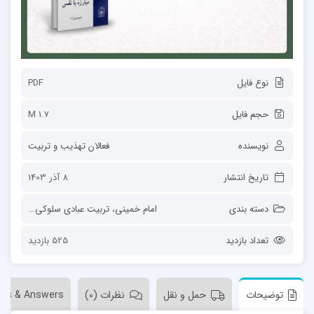
نوع فایل
PDF
حجم فایل
1.7 M
نویسنده
فعالان تهذیب و تربیت
تاریخ انتشار
8 آذر 1403
دسته بندی
امام خمینی
،
تربیت عبادی سلوکی
،
ساحت‌ها
تعداد بازدید
525 بازدید
توضیحات
حمل و نقل
نظرات (0)
ons & Answers