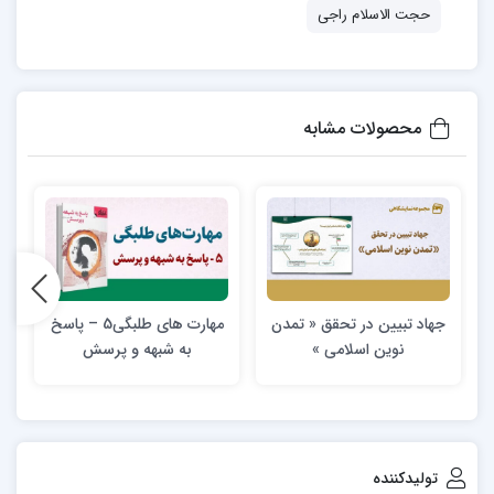
حجت الاسلام راجی
محصولات مشابه
جهاد تبیین در تحقق « تمدن
مهارت های طلبگی5 – پاسخ
ج
نوین اسلامی »
به شبهه و پرسش
تولیدکننده