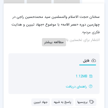
سخنان حجت الاسلام والمسلمین سید محمدحسین راجی در
چهارمین دوره «عصر اقامه» با موضوع «جهاد تبیین و هدایت
فکری مردم».
انتشار برای نخستین بار.
مطالعه بیشتر
فایل
1.12MB
راهنمای دریافت
برچسبها
پاسخ به شبهه
جهاد تبیین