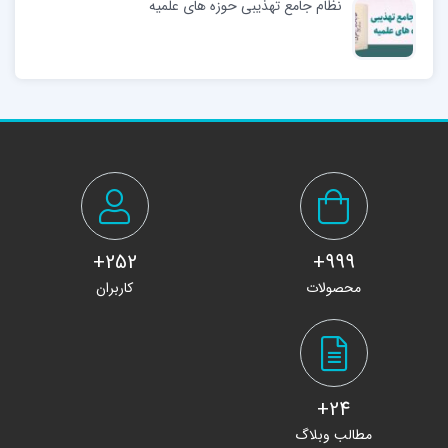
نظام جامع تهذیبی حوزه های علمیه
252+
999+
محصولات
کاربران
24+
مطالب وبلاگ