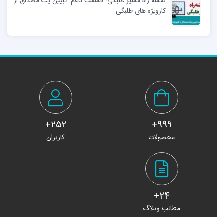
نقشه راه مسیر طلبگی- قسمت دهم: تبیین یک مصداق از
کارویژه های طلبگی
252+
999+
محصولات
کاربران
24+
مطالب وبلاگ