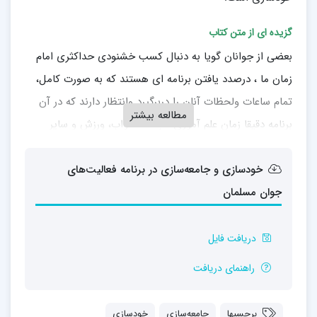
گزیده ای از متن کتاب
بعضی از جوانان گویا به دنبال کسب خشنودی حداکثری امام
زمان ما ، درصدد یافتن برنامه ای هستند که به صورت کامل،
تمام ساعات ولحظات آنان را دربرگیرد وانتظار دارند که در آن
مطالعه بیشتر
برنامه دقیقا زمان علم آموزی، عبادت، خواب، ورزش و سایر
فعالیت ها معلوم باشد. اما این انتظار، انتظاری نابجا و ناروا
خودسازی و جامعه‌سازی در برنامه فعالیت‌های
است؛ زیرا نوعی امکان انعطاف و جابه جایی در برنامه، متناسب
جوان مسلمان
با سلیقه های مختلف وجود دارد که شرط اعمال آن، پاسداری از
تمام عناصرو حفظ اندازه ها و نسبت های کلی است.
دریافت فایل
فهرست:
راهنمای دریافت
پیش‌گفتار
مقدمه
برچسبها
جامعه‌سازی
خودسازی