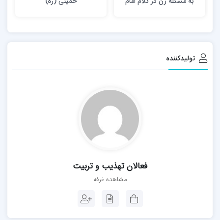
به مسئله زن در کلام امام
خمينی (ره)
خامنه ای
تولیدکننده
فعالان تهذیب و تربیت
مشاهده غرفه