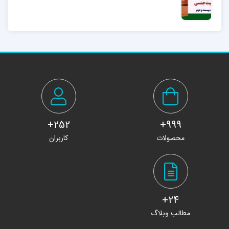
252+
999+
محصولات
کاربران
24+
مطالب وبلاگ