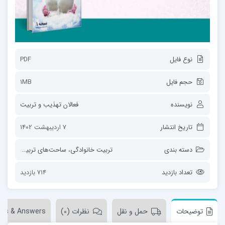
نوع فایل
PDF
حجم فایل
1MB
نویسنده
فعالان تهذیب و تربیت
تاریخ انتشار
7 اردیبهشت 1402
دسته بندی
تربیت خانوادگی
،
ساحت‌های تربیت
،
قالب م
تعداد بازدید
714 بازدید
توضیحات
حمل و نقل
نظرات (0)
ons & Answers