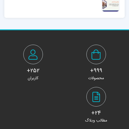
252+
999+
محصولات
کاربران
24+
مطالب وبلاگ