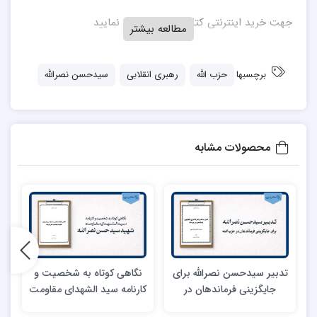
جهت خرید اینترنتی کتاب از
اینجا
اقدام نمایید
مطالعه بیشتر
برچسبها
حزب الله
رهبری انقلابی
سیدحسن نصرالله
محصولات مشابه
تدبیر سیدحسن نصرالله برای
نگاهی کوتاه به شخصیت و
جایگزینی فرماندهان در
کارنامه سید الشهدای مقاومت
حزب‌الله
شهید سید حسن نصرالله