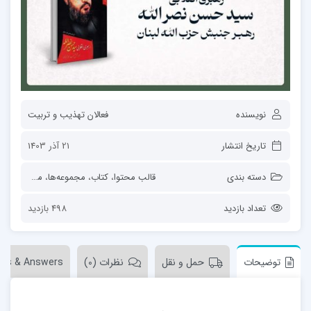
نویسنده
فعالان تهذیب و تربیت
تاریخ انتشار
21 آذر 1403
دسته بندی
قالب محتوا
،
کتاب
،
مجموعه‌ها
،
مکتب نصر الله
تعداد بازدید
498 بازدید
توضیحات
حمل و نقل
نظرات (0)
ons & Answers