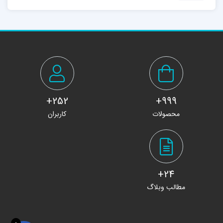
252+
999+
محصولات
کاربران
24+
مطالب وبلاگ