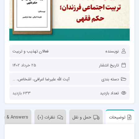
نویسنده
فعالان تهذیب و تربیت
تاریخ انتشار
25 خرداد 1402
دسته بندی
آیت الله علیرضا اعرافی
،
اشخاص
،
تربیت اجت
تعداد بازدید
633 بازدید
توضیحات
حمل و نقل
نظرات (0)
ons & Answers