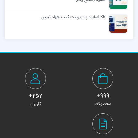
36 اسلاید پاورپوینت کتاب جهاد تبیین
252+
999+
محصولات
کاربران