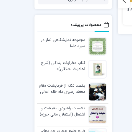
 و
كانون محبت: رهنمودهاي
گزیده جملات مقام معظم
اخلاقي پيامبر اعظم صلي الله
رهبری دربارۀ خانواده
عليه و آله درباره خانواده
محصولات پربیننده
مجموعه نمایشگاهی نماز در
سیره علما
کتاب «طراوات بندگی (شرح
احادیث اخلاقی)»
یکصد نکته از فرمایشات مقام
معظم رهبری دام ظله العالی
در مراسم عمامه گذاری طلاب
نشست راهبردی معیشت و
اشتغال (استقلال مالی حوزه)
طرح جامع هجرت حوزه‌های