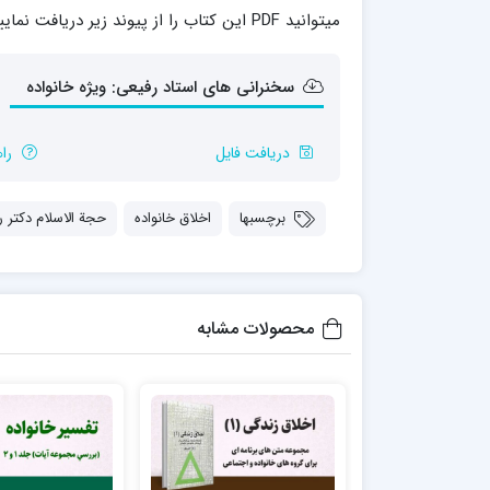
مدرسه علمیه شهید صدوقی ره واحد5
میتوانید PDF این کتاب را از پیوند زیر دریافت نمایید.
مدرسه علمیه علوی
مدرسه مدینة العلم
سخنرانی های استاد رفیعی: ویژه خانواده
مدرسه علمیه معصومیه
مدرسه علمیه نمونه پیامبر اعظم(ص)
دریافت فایل
را
مرکز هدایت علمی و تربیتی دارالعلم امام
حسن علیه السلام
مرکز هدایت علمی و تربیتی الهادی علیه السلام
برچسبها
اخلاق خانواده
حجة الاسلام دکتر ر
امام صادق علیه السلام اردکان
محصولات مشابه