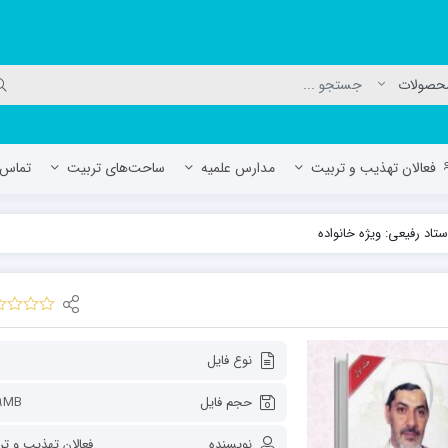
فعالان تهذیب و تربیت
مدارس علمیه
ساحت‌های تربیت
تماس ب
اد رفیعی: ویژه خانواده
لمیه جعفریه
مدرسه علمیه المهدی (عج)/ آران و بی
حوزه علمیه سفیران هدایت رهنان
مدرسه آیت الله العظمی گلپایگانی ره
نوع فایل
حجم فایل
9MB
نویسنده
فعالان تهذیب و ت