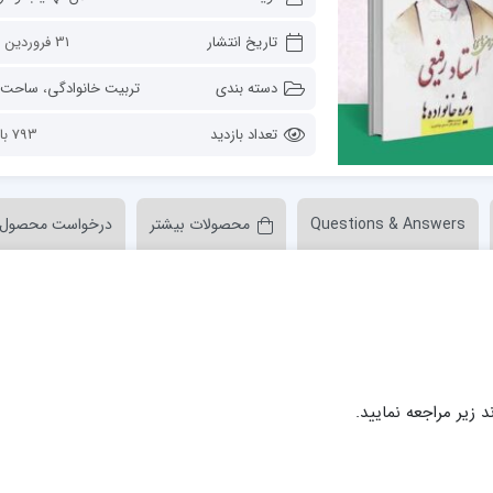
ن عسکری علیه السلام
مدرسه علمیه ولیعصر (عج) خرمدره
تاریخ انتشار
31 فروردین 1402
دسته بندی
تربیت خانوادگی
،
ساحت‌های تر
تعداد بازدید
793 بازدید
Questions & Answers
محصولات بیشتر
درخواست محصول
لمیه قائمیه عج/ بم
امام جعفر صادق علیه السلام گچساران
لمیه امام صادق علیه السلام/جیرفت
امام مهدی منتظر عج
لمیه فخریه/ راور
ولایت (امامیه)
لمیه امام خمینی ره/ رفسنجان
لمیه پیامبر اعظم/ رودبار جنوب
لمیه اهل بیت علیهم‌السلام/ قلعه گنج
د زیر مراجعه نمایید.
لمیه محمودیه/ کرمان