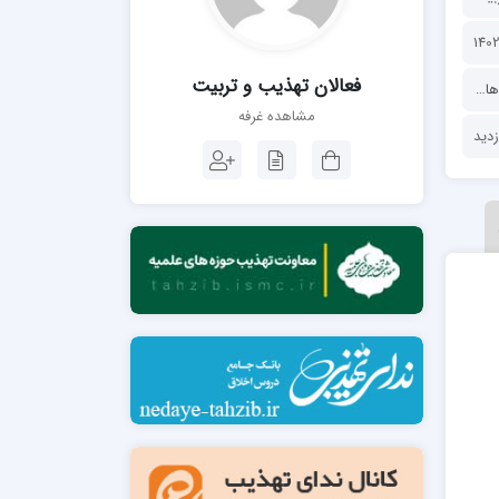
مدرسه فقهی تخصصی امام رضا علیه السلام
صالحیه (مکتب الصادق ع) کازرون
مدرسه امام کاظم علیه السلام
فعالان تهذیب و تربیت
بیت
،
قالب محتوا
،
کتاب
مشاهده غرفه
مدرسه آخوند (ره) همدان