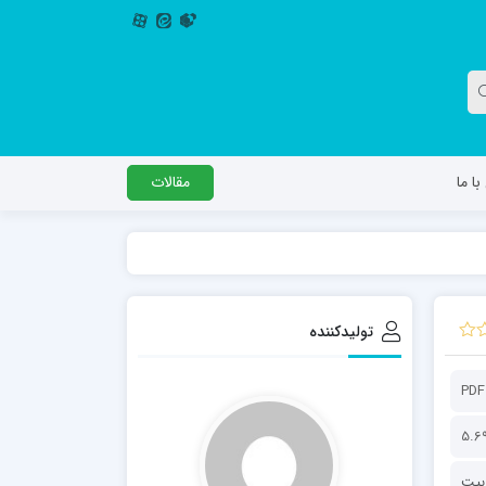
ا ما
مقالات
دگل
مدرسه اباصالح المهدی عج
مدرسه امام جعفر صادق علیه السلام ساوجبلاغ
تولیدکننده
مدرسه علمیه امام حسن مجتبی(ع) چهارباغ
مدرسه علمیه حضرت حجت علیه السلام (امام
PDF
رضا علیه السلام)
5.6
ربیت