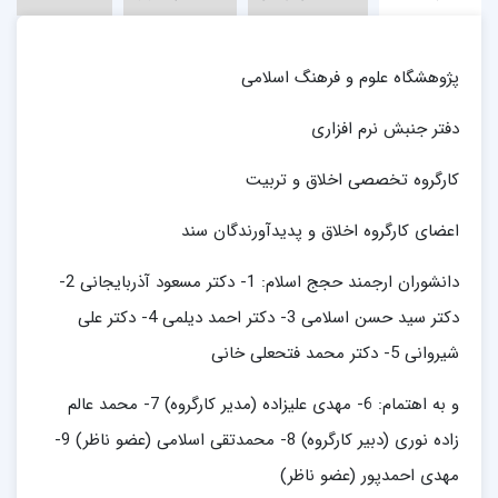
پژوهشگاه علوم و فرهنگ اسلامى
دفتر جنبش نرم‏ افزارى
كارگروه تخصصى اخلاق و تربيت
اعضاى كارگروه اخلاق و پديدآورندگان سند
دانشوران ارجمند حجج اسلام: 1- دكتر مسعود آذربايجانى 2-
دكتر سيد حسن اسلامى 3- دكتر احمد ديلمى 4- دكتر على
شيروانى 5- دكتر محمد فتحعلى خانى
و به اهتمام: 6- مهدى عليزاده (مدير كارگروه) 7- محمد عالم
زاده نورى (دبير كارگروه) 8- محمدتقى اسلامى (عضو ناظر) 9-
مهدى احمدپور (عضو ناظر)