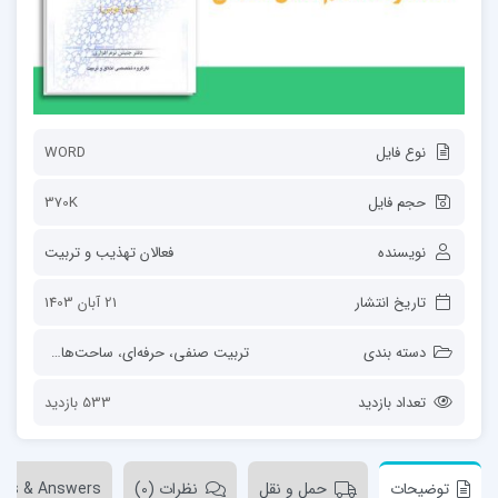
نوع فایل
WORD
حجم فایل
370K
نویسنده
فعالان تهذیب و تربیت
تاریخ انتشار
21 آبان 1403
دسته بندی
تربیت صنفی، حرفه‌ای
،
ساحت‌های تربیت
،
ط
تعداد بازدید
533 بازدید
توضیحات
حمل و نقل
نظرات (0)
ons & Answers