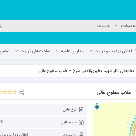
فعالان تهذیب و تربیت
مدارس علمیه
ساحت‌های تربیت
تماس ب
مطالعاتی آثار شهید مطهری(قدس سره) – طلاب سطوح عالی
لمیه جعفریه
مدرسه علمیه المهدی (عج)/ آران و بی
حوزه علمیه سفیران هدایت رهنان
– طلاب سطوح عالی
مدرسه آیت الله العظمی گلپایگانی ره
نوع فایل
حجم فایل
KB
نویسنده
فعالان تهذیب و ت