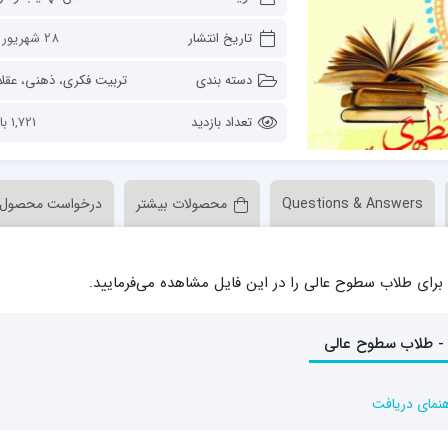
ن عسکری علیه السلام
مدرسه علمیه ولیعصر (عج) خرمدره
تاریخ انتشار
28 شهریور 1401
دسته بندی
تعداد بازدید
1,721 بازدید
Questions & Answers
محصولات بیشتر
درخواست محصول
لمیه قائمیه عج/ بم
امام جعفر صادق علیه السلام گچساران
لمیه امام صادق علیه السلام/جیرفت
امام مهدی منتظر عج
ای طلاب سطوح عالی را در این فایل مشاهده می‌فرمایید.
لمیه فخریه/ راور
ولایت (امامیه)
لمیه امام خمینی ره/ رفسنجان
لمیه پیامبر اعظم/ رودبار جنوب
 - طلاب سطوح عالی
لمیه اهل بیت علیهم‌السلام/ قلعه گنج
لمیه محمودیه/ کرمان
هنمای دریافت