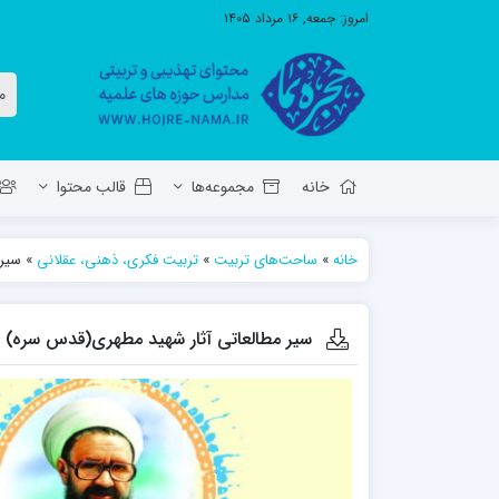
امروز:
جمعه, ۱۶ مرداد ۱۴۰۵
خانه
مجموعه‌ها
قالب محتوا
خانه
»
ساحت‌های تربیت
»
تربیت فکری، ذهنی، عقلانی
»
سیر 
معاونت تهذیب استان آ.ش
مدرسه ع
حوزه علمیه حضرت ولی عصر عج بناب
سیر مطالعاتی آثار شهید مطهری(قدس سره) 
مدرسه علمیه صاحب الزمان عج مرند