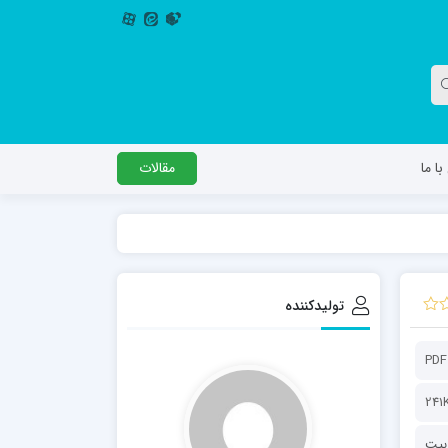
ا ما
مقالات
دگل
مدرسه اباصالح المهدی عج
مدرسه امام جعفر صادق علیه السلام ساوجبلاغ
تولیدکننده
مدرسه علمیه امام حسن مجتبی(ع) چهارباغ
مدرسه علمیه حضرت حجت علیه السلام (امام
PDF
رضا علیه السلام)
241
ربیت