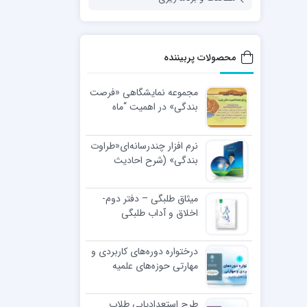
محصولات پربیننده
مجموعه نمایشگاهی «فرصت
بندگی» در اهمیت “ماه
رجب”
نرم افزار چندرسانه‌ای«طراوت
بندگی» (شرح احادیث
اخلاقی رهبر معظّم انقلاب
اسلامی)
میثاق طلبگی – دفتر دوم-
اخلاق و آداب طلبگی
درختواره دوره‌های کاربردی و
مهارتی حوزه‌های علمیه
طرح استعدادیابی طلاب