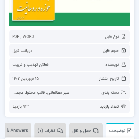
نوع فایل
PDF , WORD
حجم فایل
دریافت فایل
نویسنده
فعالان تهذیب و تربیت
تاریخ انتشار
15 فروردین 1402
دسته بندی
سیر مطالعاتی
،
قالب محتوا
،
مجموعه‌ها
،
مقا
تعداد بازدید
913 بازدید
توضیحات
حمل و نقل
نظرات (0)
ons & Answers