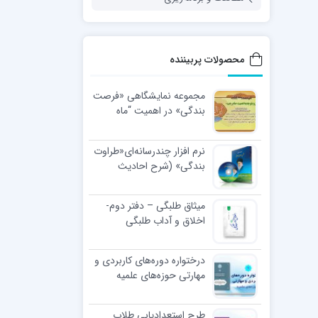
محصولات پربیننده
مجموعه نمایشگاهی «فرصت
بندگی» در اهمیت “ماه
رجب”
نرم افزار چندرسانه‌ای«طراوت
بندگی» (شرح احادیث
اخلاقی رهبر معظّم انقلاب
اسلامی)
میثاق طلبگی – دفتر دوم-
اخلاق و آداب طلبگی
درختواره دوره‌های کاربردی و
مهارتی حوزه‌های علمیه
طرح استعدادیابی طلاب