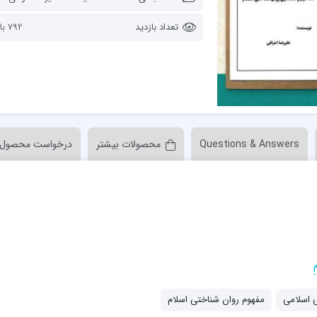
ن عسکری علیه السلام
مدرسه علمیه ولیعصر (عج) خرمدره
تعداد بازدید
792 بازدید
Questions & Answers
محصولات بیشتر
درخواست محصول
لمیه قائمیه عج/ بم
امام جعفر صادق علیه السلام گچساران
لمیه امام صادق علیه السلام/جیرفت
امام مهدی منتظر عج
لمیه فخریه/ راور
ولایت (امامیه)
لمیه امام خمینی ره/ رفسنجان
لمیه پیامبر اعظم/ رودبار جنوب
لمیه اهل بیت علیهم‌السلام/ قلعه گنج
لمیه محمودیه/ کرمان
 اسلامی
مفهوم روان شناختی اسلام