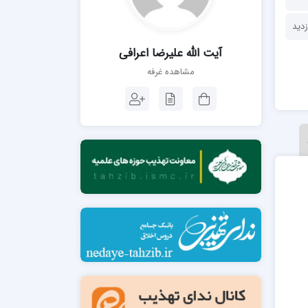
مدرسه فقهی تخصصی امام رضا علیه السلام
صالحیه (مکتب الصادق ع) کازرون
مدرسه امام کاظم علیه السلام
آیت الله علیرضا اعرافی
مشاهده غرفه
مدرسه آخوند (ره) همدان