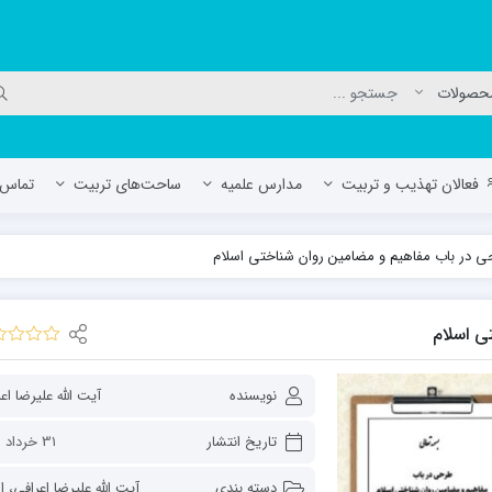
فعالان تهذیب و تربیت
مدارس علمیه
ساحت‌های تربیت
تماس ب
 در باب مفاهیم و مضامین روان شناختی اسلام
لمیه جعفریه
مدرسه علمیه المهدی (عج)/ آران و بی
حوزه علمیه سفیران هدایت رهنان
ی اسلام
مدرسه آیت الله العظمی گلپایگانی ره
نویسنده
آیت الله علیرضا اع
تاریخ انتشار
31 خرداد 1402
دسته بندی
آیت الله علیرضا اعرافی
،
اش