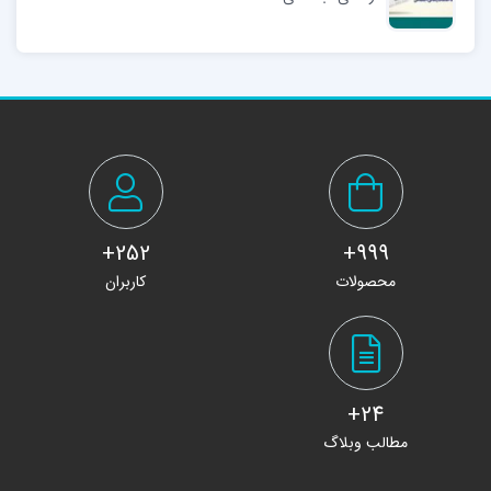
252+
999+
محصولات
کاربران
24+
مطالب وبلاگ