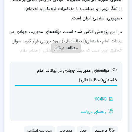
از تفکّر بومی و متناسب با مقتضیات فرهنگی و اجتماعی
جمهوری اسلامی ایران است.
در این پژوهش تلاش شده­ است، مؤلفه‌های مدیریت جهادی در
بیانات امام خامنه‌ای(مدظله‌العالی) مورد بررسی قرار گیرد. سوال
مطالعه بیشتر
تحقیق این است که مؤلفه‌های جهاد فرهنگی از منظر مقام
معظم رهبری(مدظله‌العالی) کدامند؟
مؤلفه‌های مدیریت جهادی در بیانات امام
بنابراین چون در این تحقیق به این سؤال پاسخ داده خواهد
خامنه‌ای(مدظله‌العالی)
شد، فرضیه نیز وجود ندارد.
نوع تحقیق (کاربردی-توسعه­ای) که با استفاده از روش کیفی و
604KB
گردآوری اطلاعات با بررسی سوابق موجود و مطالعات
راهنمای دریافت
کتابخانه‌‏ای انجام شده­ است.
در پایان، 18 گزاره، 4 مؤلفه و 32 زیرمؤلفه به­ شرح زیر احصاء
برچسبها
جهاد‎
مدیریت
مدیریت اسلامی