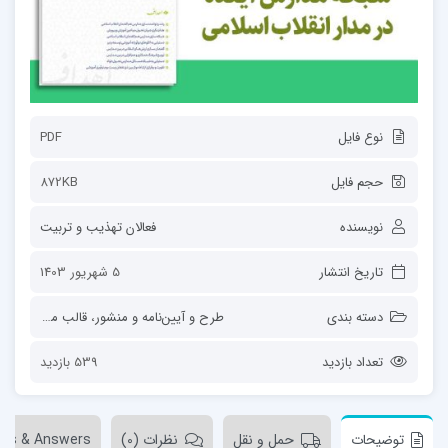
نوع فایل
PDF
حجم فایل
872KB
نویسنده
فعالان تهذیب و تربیت
تاریخ انتشار
5 شهریور 1403
دسته بندی
طرح و آیین‌نامه و منشور
،
قالب محتوا
تعداد بازدید
539 بازدید
توضیحات
حمل و نقل
نظرات (0)
ons & Answers