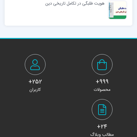
هویت طلبگی در تکامل تاریخی دین
252+
999+
محصولات
کاربران
24+
مطالب وبلاگ