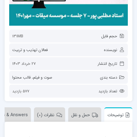
حجم فایل
131MB
نویسنده
فعالان تهذیب و تربیت
تاریخ انتشار
27 خرداد 1403
دسته بندی
صوت و فیلم
،
قالب محتوا
تعداد بازدید
577 بازدید
توضیحات
حمل و نقل
نظرات (0)
ons & Answers