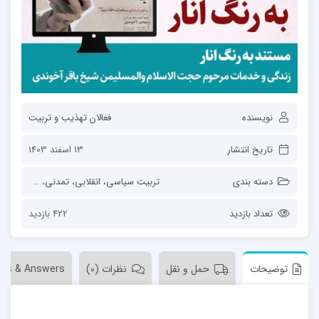
نویسنده
فعالان تهذیب و تربیت
تاریخ انتشار
13 اسفند 1403
دسته بندی
تربیت سیاسی، انقلابی، تمدنی
،
ساحت‌های 
تعداد بازدید
422 بازدید
توضیحات
حمل و نقل
نظرات (0)
ons & Answers