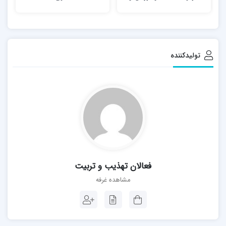
حوزه علمیه
همچنین به همت این بزرگوار در خیابان آذر قم، دو کتابخانه به
نام‌های امام خمینی(ره) ویژه برادران و توحید ویژه خواهران
تأسیس شد.
تولیدکننده
در مستند یادشده ضمن بهره گیری از برخی تصاویر و فیلم های
آرشیوی به طور خاص تلاش شده تا با حضور برخی بازیگران
قمی، صحنه های مربوط به خاطرات دوستان و افراد خانواده
بازسازی شود و همین مساله نقطه قوت کار نیز به شمار می
رود، و در جای خود کاری ارزشمند و قابل تقدیر به شمار می رود،
خاصه این که در رابطه با علمای انقلابی و مبارز کمتر چنین
فعالان تهذیب و تربیت
رویکردی را شاهد بوده ایم.
مشاهده غرفه
در بخش هایی از مستند همچنین شنوای صوت های به جای
مانده از آن عالم فقید در قامت نماینده مجلس شورای اسلامی
هستیم که بر جذابیت های کار به لحاظ فرمی و محتوایی