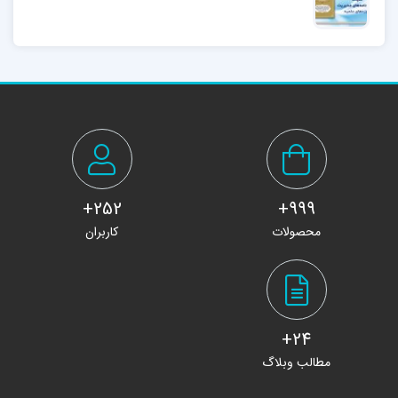
252+
999+
محصولات
کاربران
24+
مطالب وبلاگ