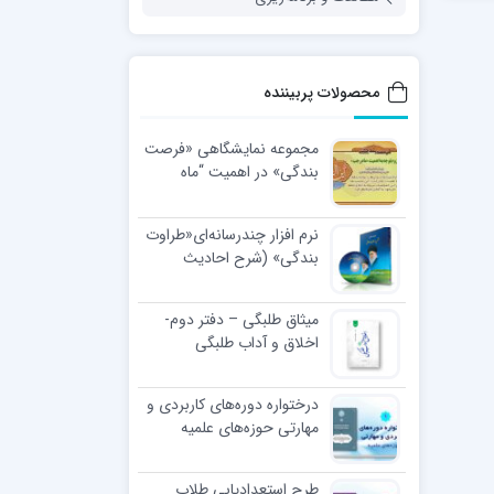
محصولات پربیننده
مجموعه نمایشگاهی «فرصت
بندگی» در اهمیت “ماه
رجب”
نرم افزار چندرسانه‌ای«طراوت
بندگی» (شرح احادیث
اخلاقی رهبر معظّم انقلاب
اسلامی)
میثاق طلبگی – دفتر دوم-
اخلاق و آداب طلبگی
درختواره دوره‌های کاربردی و
مهارتی حوزه‌های علمیه
طرح استعدادیابی طلاب