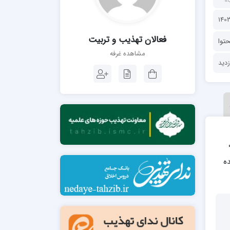
مدرسه فقهی تخصصی امام رضا علیه السلام
صالحیه (مکتب الصادق ع) کازرون
مدرسه امام کاظم علیه السلام
فعالان تهذیب و تربیت
توا
مشاهده غرفه
مدرسه آخوند (ره) همدان
ه