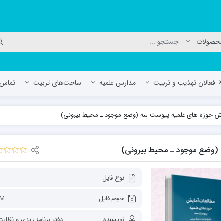
فعالان تهذیب و تربیت
مدارس علمیه
ساحت‌های تربیت
تماس ب
ش حوزه های علمیه پیوست سه (وضع موجود ـ محیط بیرونی)
لمیه جعفریه
مدرسه علمیه المهدی (عج)/ آران و بی
حوزه علمیه سفیران هدایت رهنان
 (وضع موجود ـ محیط بیرونی)
مدرسه آیت الله العظمی گلپایگانی ره
نوع فایل
حجم فایل
3M
نویسنده