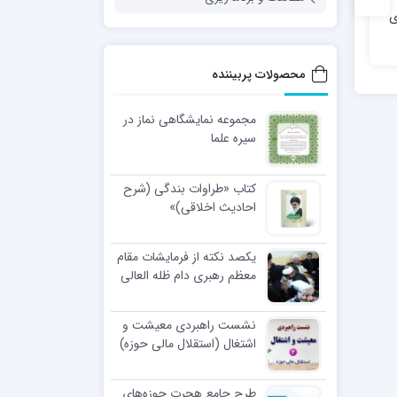
ی
مطالعات آمایش حوزه های
طرح نسیم رحمت
علمیه پیوست چهار (برآورد
طلبه براساس کارویژه های
محصولات پربیننده
روحانیت)
مجموعه نمایشگاهی نماز در
سیره علما
کتاب «طراوات بندگی (شرح
احادیث اخلاقی)»
یکصد نکته از فرمایشات مقام
معظم رهبری دام ظله العالی
در مراسم عمامه گذاری طلاب
نشست راهبردی معیشت و
اشتغال (استقلال مالی حوزه)
طرح جامع هجرت حوزه‌های