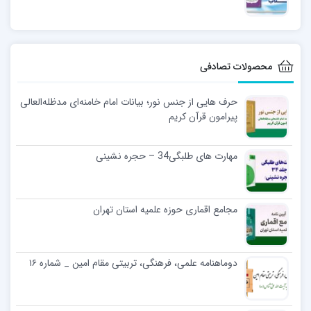
محصولات تصادفی
حرف هایی از جنس نور؛ بیانات امام خامنه‌ای مدظله‌العالی
پیرامون قرآن کریم
مهارت های طلبگی34 – حجره نشینی
مجامع اقماری حوزه علمیه استان تهران
دوماهنامه علمی، فرهنگی، تربیتی مقام امین _ شماره ۱۶