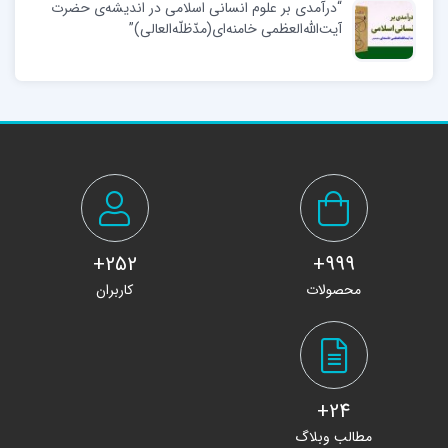
“درآمدی بر علوم انسانی اسلامی در اندیشه‌ی حضرت
آیت‌الله‌العظمی خامنه‌ای(مدّظلّه‌العالی)”
252+
999+
محصولات
کاربران
24+
مطالب وبلاگ