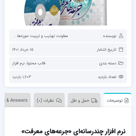
نویسنده
معاونت تهذیب و تربیت حوزه‌های علمیه
تاریخ انتشار
15 خرداد 1401
دسته بندی
قالب محتوا
،
نرم افزار
تعداد بازدید
1,703 بازدید
توضیحات
حمل و نقل
نظرات (0)
ons & Answers
نرم
افزار
چندرسانه‌ای
«جرع
ه‌ها
ی
معرفت»