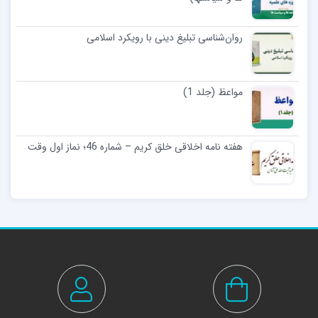
روان‌شناسی تبلیغ دینی با رویکرد اسلامی
مواعظ (جلد 1)
هفته نامه اخلاقی خلق کریم – شماره 46؛ نماز اول وقت