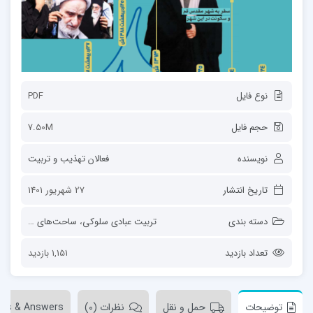
نوع فایل
PDF
حجم فایل
7.50M
نویسنده
فعالان تهذیب و تربیت
تاریخ انتشار
27 شهریور 1401
دسته بندی
تربیت عبادی سلوکی
،
ساحت‌های تربیت
،
قا
تعداد بازدید
1,151 بازدید
توضیحات
حمل و نقل
نظرات (0)
ons & Answers