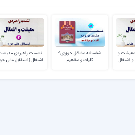
معیشت و
شناسنامه مشاغل حوزوی1؛
نشست راهبردی معیشت
و اشتغال
کلیات و مفاهیم
اشتغال (استقلال مالی حوز