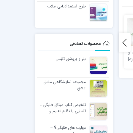
طرح استعدادیابی طلاب
محصولات تصادفی
 و
مدیریت اقتصادی در اندیشه
دوماهنامه علمی، فرهنگی،
بنر و بروشور تلبّس
ه)
آیت الله خامنه ای
تربیتی مقام امین _ شماره ۱۷
مجموعه نمایشگاهی مشق
عشق
تلخیص کتاب میثاق طلبگی ـ
آشنایی با نظام تعلیم و
تربیت حوزه
مهارت های طلبگی9 –