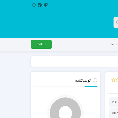
ا ما
مقالات
دگل
مدرسه اباصالح المهدی عج
مدرسه امام جعفر صادق علیه السلام ساوجبلاغ
تولیدکننده
مدرسه علمیه امام حسن مجتبی(ع) چهارباغ
مدرسه علمیه حضرت حجت علیه السلام (امام
رضا علیه السلام)
PDF
KB 