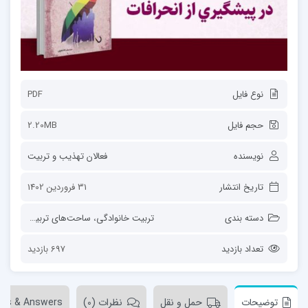
نوع فایل
PDF
حجم فایل
2.20MB
نویسنده
فعالان تهذیب و تربیت
تاریخ انتشار
31 فروردین 1402
دسته بندی
تربیت خانوادگی
،
ساحت‌های تربیت
،
قالب م
تعداد بازدید
697 بازدید
توضیحات
حمل و نقل
نظرات (0)
ons & Answers