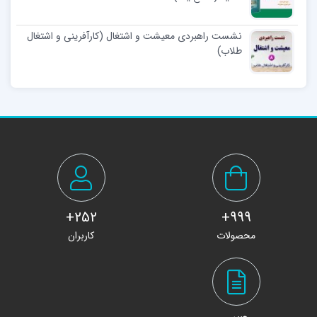
نشست راهبردی معیشت و اشتغال (کارآفرینی و اشتغال
طلاب)
252+
999+
محصولات
کاربران