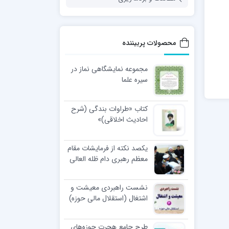
محصولات پربیننده
مجموعه نمایشگاهی نماز در
سیره علما
کتاب «طراوات بندگی (شرح
احادیث اخلاقی)»
یکصد نکته از فرمایشات مقام
معظم رهبری دام ظله العالی
در مراسم عمامه گذاری طلاب
نشست راهبردی معیشت و
اشتغال (استقلال مالی حوزه)
طرح جامع هجرت حوزه‌های