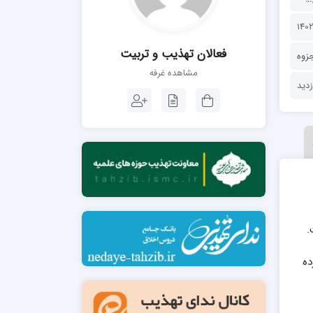
مدرسه فقهی تخصصی امام رضا علیه السلام
صالحیه (مکتب الصادق ع) کازرون
مدرسه امام کاظم علیه السلام
فعالان تهذیب و تربیت
جزوه
مشاهده غرفه
مدرسه آخوند (ره) همدان
.
رده