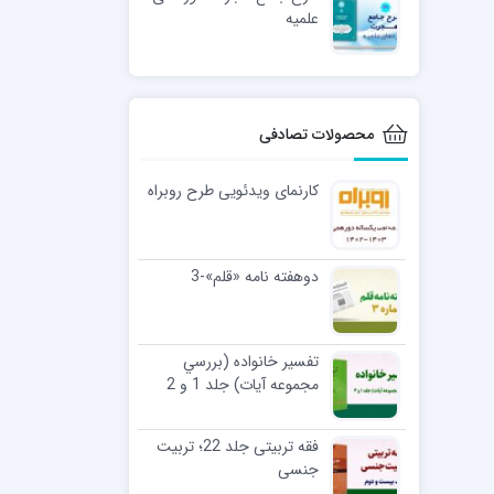
علمیه
محصولات تصادفی
کارنمای ویدئویی طرح روبراه
دوهفته نامه «قلم»-3
تفسير خانواده (بررسي
مجموعه آيات) جلد 1 و 2
فقه تربیتی جلد 22؛ تربیت
جنسی