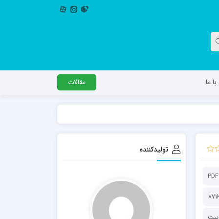
ا ما
مقالات
دگل
مدرسه اباصالح المهدی عج
مدرسه امام جعفر صادق علیه السلام ساوجبلاغ
تولیدکننده
مدرسه علمیه امام حسن مجتبی(ع) چهارباغ
مدرسه علمیه حضرت حجت علیه السلام (امام
PDF
رضا علیه السلام)
871
ربیت