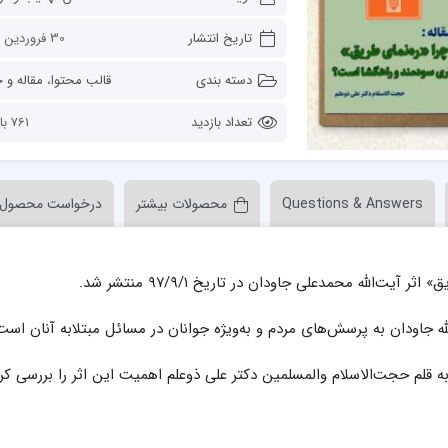
ن عسکری علیه السلام
مدرسه علمیه ولیعصر (عج) خرمدره
تاریخ انتشار
30 فروردین 1402
دسته بندی
قالب محتوا
،
مقاله و 
تعداد بازدید
761 بازدید
Questions & Answers
محصولات بیشتر
درخواست محصول
لمیه قائمیه عج/ بم
امام جعفر صادق علیه السلام گچساران
لمیه امام صادق علیه السلام/جیرفت
امام مهدی منتظر عج
ت‌الله محمدعلی جاودان در تاریخ ۹۷/۹/۱ منتشر شد.
لمیه فخریه/ راور
ولایت (امامیه)
لمیه امام خمینی ره/ رفسنجان
ه جاودان به پرسش‌های مردم و به‌ویژه جوانان در مسائل مبتلابه آنان است
لمیه پیامبر اعظم/ رودبار جنوب
لمیه اهل بیت علیهم‌السلام/ قلعه گنج
KHAMENE در این یادداشت به قلم حجت‌الاسلام والمسلمین دکتر علی ذوعلم اهمیت این اثر را بررسی ک
لمیه محمودیه/ کرمان