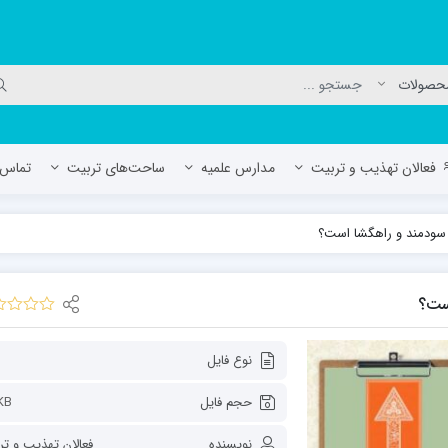
فعالان تهذیب و تربیت
مدارس علمیه
ساحت‌های تربیت
تماس ب
 سودمند و راهگشا است؟
لمیه جعفریه
مدرسه علمیه المهدی (عج)/ آران و بی
حوزه علمیه سفیران هدایت رهنان
است؟
مدرسه آیت الله العظمی گلپایگانی ره
نوع فایل
حجم فایل
KB
نویسنده
فعالان تهذیب و ت