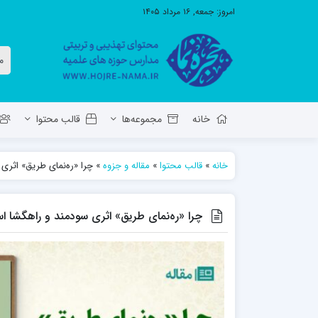
امروز:
جمعه, ۱۶ مرداد ۱۴۰۵
خانه
مجموعه‌ها
قالب محتوا
خانه
»
قالب محتوا
»
مقاله و جزوه
»
چرا «ره‌نمای طریق» اثری
معاونت تهذیب استان آ.ش
مدرسه ع
حوزه علمیه حضرت ولی عصر عج بناب
چرا «ره‌نمای طریق» اثری سودمند و راهگشا 
مدرسه علمیه صاحب الزمان عج مرند