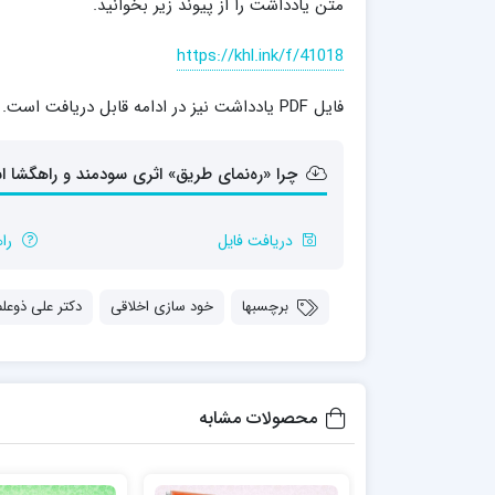
متن یادداشت را از پیوند زیر بخوانید.
مدرسه علمیه شهید صدوقی ره واحد5
مدرسه علمیه علوی
https://khl.ink/f/41018
مدرسه مدینة العلم
مدرسه علمیه معصومیه
فایل PDF یادداشت نیز در ادامه قابل دریافت است.
مدرسه علمیه نمونه پیامبر اعظم(ص)
مرکز هدایت علمی و تربیتی دارالعلم امام
چرا «ره‌نمای طریق» اثری سودمند و راهگشا 
حسن علیه السلام
مرکز هدایت علمی و تربیتی الهادی علیه السلام
دریافت فایل
را
برچسبها
خود سازی اخلاقی
دکتر علی ذوعلم
امام صادق علیه السلام اردکان
محصولات مشابه