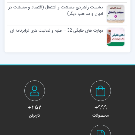
نشست راهبردی معیشت و اشتغال (اقتصاد و معیشت در
ادیان و مذاهب دیگر)
مهارت‌ های طلبگی 32 – طلبه و فعالیت های فرابرنامه ای
252+
999+
محصولات
کاربران