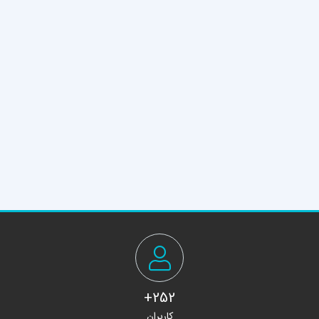
252+
کاربران