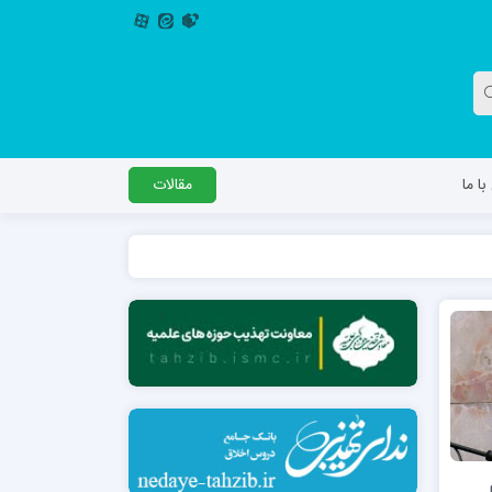
ا ما
مقالات
دگل
مدرسه اباصالح المهدی عج
مدرسه امام جعفر صادق علیه السلام ساوجبلاغ
مدرسه علمیه امام حسن مجتبی(ع) چهارباغ
مدرسه علمیه حضرت حجت علیه السلام (امام
رضا علیه السلام)