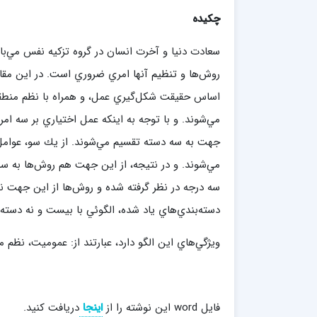
مدرسه علمیه امام خمینی (ره)
امام حس
چكيده
مدرسه امام حسن عسگری ع
مدرسه علمیه دارالحکمة
سعادت دنيا و آخرت انسان در گروه تزكيه نفس مي‌باش
مدرسه علمیه دارالسلام
روش‌ها و تنظيم آنها امري ضروري است. در اين مقا
حوزه علمیه امام صادق علیه السلام پرند
اساس حقيقت شكل‌گيري عمل، و همراه با نظم منطقي 
مدرسه علمیه فیلسوف الدولة
مي‌شوند. و با توجه به اينكه عمل اختياري بر سه ا
جهت به سه دسته تقسيم ‌مي‌شوند. از يك سو، عوامل م
مي‌شوند. و در نتيجه، از اين جهت هم روش‌ها به 
مدرسه علمیه آیت الله بهجت(ره)
مدرسه ع
مدرسه علمیه ائمه اطهار
مدرسه ع
سه درجه در نظر گرفته شده و روش‌ها از اين جهت 
مدرسه علمیه حضرت بقیة‌ الله(عج)
مدرسه ع
دسته‌بندي‌هاي ياد شده، الگوئي با بيست و نه دسته 
مدرسه جهانگیرخان
مدرسه ع
مدرسه علمیه حسنیه
مدرسه ع
ويژگي‌هاي اين الگو دارد، عبارتند از: عموميت، نظم
مدرسه علمیه دارالهدی
مدرسه ع
مدرسه علمیه رسل
مدرسه ع
مدرسه علمیه شهید صدوقی(ره) واحد2
فایل word این نوشته را از
اینجا
دریافت کنید.
مدرسه شهید صدوقی ره واحد 4 (شهید ثانی)