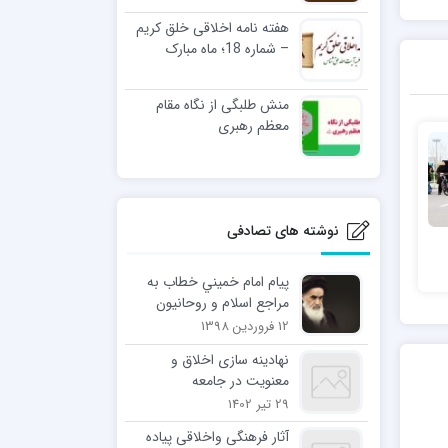
هفته نامه اخلاقی خلق کریم
– شماره 18؛ ماه مبارک
رمضان
منش طلبگی از نگاه مقام
معظم رهبری
نوشته های تصادفی
پيام امام خميني خطاب به
مراجع اسلام و روحانيون
سراسر كشور
12 فروردین 1398
نهادینه سازی اخلاق و
معنویت در جامعه
29 تیر 1402
آثار فرهنگی واخلاقی پیاده