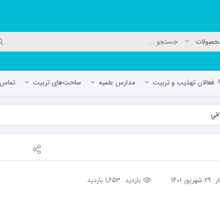
فعالان تهذیب و تربیت
مدارس علمیه
ساحت‌های تربیت
تماس ب
اقي
لمیه جعفریه
مدرسه علمیه المهدی (عج)/ آران و بی
حوزه علمیه سفیران هدایت رهنان
مدرسه آیت الله العظمی گلپایگانی ره
ر:
29 شهریور 1401
بازدید:
1,653 بازدید