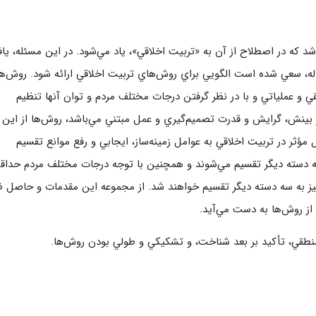
ن عسکری علیه السلام
مدرسه علمیه ولیعصر (عج) خرمدره
د كه در اصطلاح از آن به «تربيت اخلاقي»، ياد مي‌شود. در اين مسئله، يا
له، سعي شده است الگويي براي روش‌هاي تربيت اخلاقي ارائه شود. روش‌ها
و عملياتي و با در نظر گرفتن درجات مختلف مردم و توان آنها تنظيم
مر بينش، گرايش و قدرت تصميم‌گيري و عمل مبتني مي‌باشد، روش‌ها از اين
ؤثر در تربيت اخلاقي به عوامل زمينه‌ساز، ايجابي و رفع موانع تقسيم
سه دسته ديگر تقسيم مي‌شوند و همچنين با توجه درجات مختلف مردم حداق
لمیه قائمیه عج/ بم
امام جعفر صادق علیه السلام گچساران
لمیه امام صادق علیه السلام/جیرفت
امام مهدی منتظر عج
نيز به سه دسته ديگر تقسيم خواهند شد. از مجموعه اين مقدمات و حاصل 
لمیه فخریه/ راور
ولایت (امامیه)
از روش‌ها به دست مي‌آيد.
لمیه امام خمینی ره/ رفسنجان
لمیه پیامبر اعظم/ رودبار جنوب
 منطقي، تأكيد بر بعد شناخت، و تشكيكي و طولي بودن روش‌ها.
لمیه اهل بیت علیهم‌السلام/ قلعه گنج
لمیه محمودیه/ کرمان