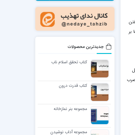
مدرسه فقهی تخصصی امام رضا علیه السلام
صالحیه (مکتب الصادق ع) کازرون
مدرسه امام کاظم علیه السلام
فتن
 بر
جدیدترین محصولات
کتاب تحقق اسلام ناب
ل
مدرسه آخوند (ره) همدان
ضرب
کتاب قدرت درون
مجموعه بنر نمازخانه
مجموعه آداب نوشیدن