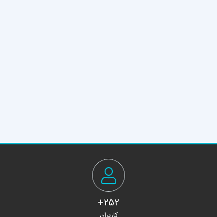
252+
کاربران