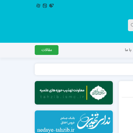
ا ما
مقالات
دگل
مدرسه اباصالح المهدی عج
مدرسه امام جعفر صادق علیه السلام ساوجبلاغ
مدرسه علمیه امام حسن مجتبی(ع) چهارباغ
مدرسه علمیه حضرت حجت علیه السلام (امام
رضا علیه السلام)