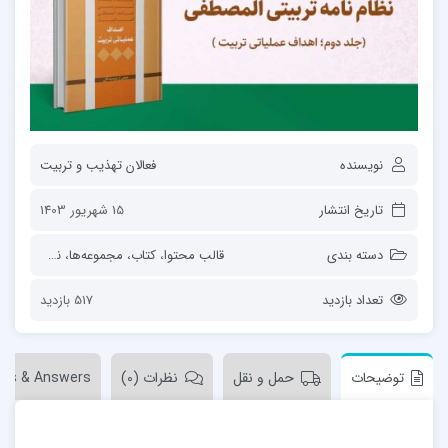
نویسنده
فعالان تهذیب و تربیت
تاریخ انتشار
15 شهریور 1403
دسته بندی
قالب محتوا
،
کتاب
،
مجموعه‌ها
،
نظام نامه تهذیبی تربیتی
تعداد بازدید
517 بازدید
توضیحات
حمل و نقل
نظرات (0)
ons & Answers