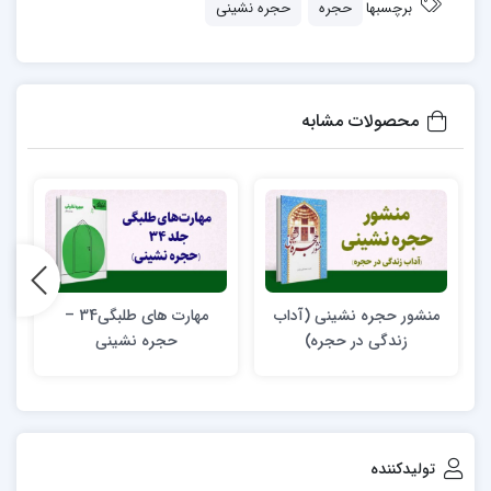
برچسبها
حجره
حجره نشینی
محصولات مشابه
منشور حجره نشینی (آداب
مهارت های طلبگی34 –
م
زندگی در حجره)
حجره نشینی
تولیدکننده