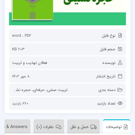
نوع فایل
word ، PDF
حجم فایل
203 KB
نویسنده
فعالان تهذیب و تربیت
تاریخ انتشار
8 مهر 1402
دسته بندی
تربیت صنفی، حرفه‌ای
،
حجره نشینی
،
ساحت
تعداد بازدید
620 بازدید
توضیحات
حمل و نقل
نظرات (0)
ons & Answers