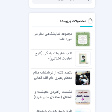
محصولات پربیننده
مجموعه نمایشگاهی نماز در
سیره علما
کتاب «طراوات بندگی (شرح
احادیث اخلاقی)»
یکصد نکته از فرمایشات مقام
معظم رهبری دام ظله العالی
در مراسم عمامه گذاری طلاب
نشست راهبردی معیشت و
اشتغال (استقلال مالی حوزه)
طرح جامع هجرت حوزه‌های