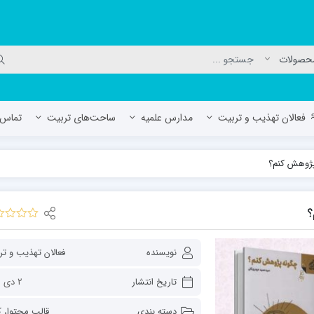
فعالان تهذیب و تربیت
مدارس علمیه
ساحت‌های تربیت
تماس ب
لمیه جعفریه
مدرسه علمیه المهدی (عج)/ آران و بی
حوزه علمیه سفیران هدایت رهنان
مدرسه آیت الله العظمی گلپایگانی ره
نویسنده
فعالان تهذیب و ت
تاریخ انتشار
2 دی 1402
دسته بندی
قالب محتوا
،
ک