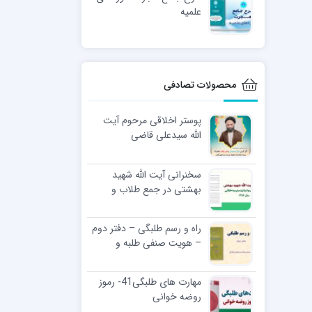
علمیه
محصولات تصادفی
پوستر اخلاقی مرحوم آیت
الله سیدعلی قاضی
سخنرانی آیت الله شهید
بهشتی در جمع طلاب و
اساتید مدرسه حقانی سال
1356
راه و رسم طلبگی – دفتر دوم
– هویت صنفی طلبه و
معنای طلبگی
مهارت های طلبگی41- رموز
روضه خوانی