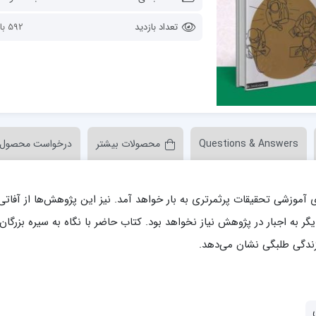
ن عسکری علیه السلام
مدرسه علمیه ولیعصر (عج) خرمدره
تعداد بازدید
592 بازدید
Questions & Answers
محصولات بیشتر
درخواست محصول
لمیه قائمیه عج/ بم
امام جعفر صادق علیه السلام گچساران
لمیه امام صادق علیه السلام/جیرفت
امام مهدی منتظر عج
 آموزشی تحقیقات پرثمرتری به بار خواهد آمد. نیز این پژوهش‌ها از آفاتی
لمیه فخریه/ راور
ولایت (امامیه)
لمیه امام خمینی ره/ رفسنجان
به اجبار در پژوهش نیاز نخواهد بود. کتاب حاضر با نگاه به سیره بزرگان
لمیه پیامبر اعظم/ رودبار جنوب
زندگی طلبگی نشان می‌دهد.
لمیه اهل بیت علیهم‌السلام/ قلعه گنج
لمیه محمودیه/ کرمان