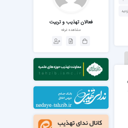
مدرسه فقهی تخصصی امام رضا علیه السلام
صالحیه (مکتب الصادق ع) کازرون
مدرسه امام کاظم علیه السلام
فعالان تهذیب و تربیت
مشاهده غرفه
مدرسه آخوند (ره) همدان