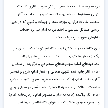
درمجموعه حاضر عموماً سعي در ذکر عناوين آثاري شده که
بنوعي مستقيماً به امام پرداخته است، بدين لحاظ به آثار
متعدد، مقالات فراوان، ويژه‌نامه‌ها و جزوات و کتبي که در حين
بررسي مسائل سياسي ـ اجتماعي به امام نيز پرداخته‌اند
اشاره‌اي صورت نپذيرفته است.
اين کتابنامه در 9 بخش تهيه و تنظيم گرديده که عناوين هر
يک از بخش‌ها بترتيب عبارتند از: سخنراني‌ها، پيام‌ها،
مصاحبه‌هاي امام؛ مجموعه‌هاي موضوعي و برگزيده از سخنان
امام ؛ آثار چاپ شده فقهي، عرفاني و اشعار امام؛ شرح و تفسير
آثار و اشعار امام؛ زندگينامه امام خميني، رهبري انقلاب اسلامي
خاطرات، مقالات و مصاحبه‌ها درباره امام؛ اشعار در مدح و رثاي
امام؛ آثار پراکنده (نامه به امام ـ تصاوير امام ـ زيارت‌نامه امام)
و بالاخره آخرين بخش تحت عنوان کتابشناسي مي‌باشد.