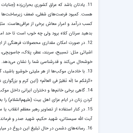
11. یادتان باشد که عراق کشوری بحران‌زده (جنای
هست. کمبود فرصت‌های شغلی، ضعف زیرساخت‌ها و… م
کسب درآمد و امرار معاش برخی از عراقی‌هاست. مثل مغ
بدهید سرتان کلاه برود ولی چه خوب است تا حد امکان
12. در صورت امکان مقداری محصولات فرهنگی از ای
اشیائی مثل: تسبیح، سربند، عطر، پلاک، جاسویچی، گ
خوشحال می‌کند و قدرشناسی شما را نشان می‌دهد.
13. با خادمان موکب‌ها از هر ملیتی خوشرو باشید
«کَرَمُکم ما اِلَه نَظیرٌ فی العالَم» (این کرم و بزرگوا
14. گاهی برخی خانم‌ها و دختران ایرانی داخل موک
کردن زنان در ایام عزای اهل بیت (علیهم‌السّلام) را 
15. در کنار استفاده از تصاویر رهبر معظم انقلاب ی
آیت الله سیستانی، شهید حکیم، شهید صدر و فرماند
16. رسانه‌های دشمن در حال تبلیغ این دروغ در می