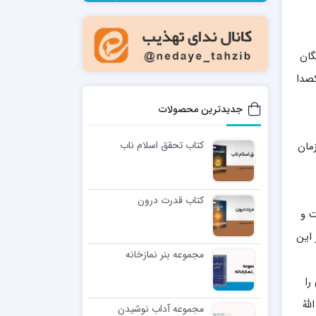
مدرسه فقهی تخصصی امام رضا علیه السلام
صالحیه (مکتب الصادق ع) کازرون
مدرسه امام کاظم علیه السلام
گان
کصدا
جدیدترین محصولات
کتاب تحقق اسلام ناب
زمان
مدرسه آخوند (ره) همدان
کتاب قدرت درون
ت و
 این
مجموعه بنر نمازخانه
را
لهُ
مجموعه آداب نوشیدن