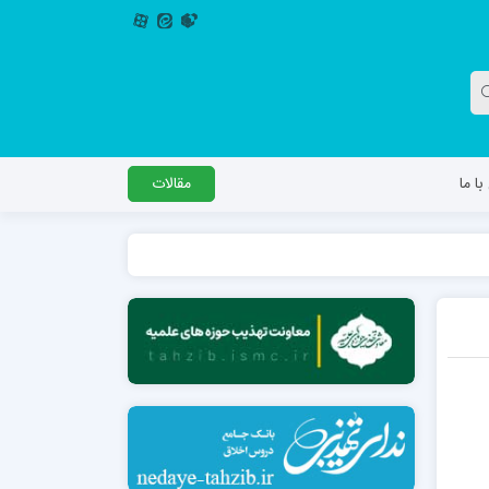
ا ما
مقالات
دگل
مدرسه اباصالح المهدی عج
مدرسه امام جعفر صادق علیه السلام ساوجبلاغ
مدرسه علمیه امام حسن مجتبی(ع) چهارباغ
مدرسه علمیه حضرت حجت علیه السلام (امام
رضا علیه السلام)