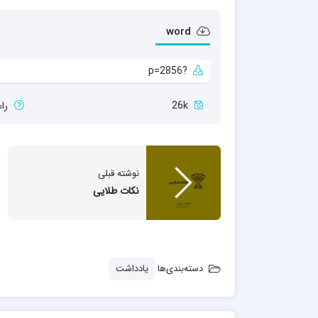
word
?p=2856
26k
را
نوشته قبلی
نکات طلایی
دسته‌بندی‌ها
یادداشت