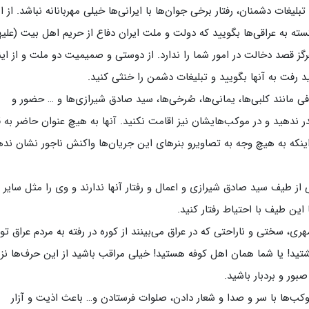
یغات دشمنان، رفتار برخی جوان‌ها با ایرانی‌ها خیلی مهربانانه نباشد. از ا
ه به عراقی‌ها بگویید که دولت و ملت ایران دفاع از حریم اهل بیت (علیه
هرگز قصد دخالت در امور شما را ندارد. از دوستی و صمیمیت دو ملت و از این
ید رفت به آنها بگویید و تبلیغات دشمن را خنثی کنید.
رافی مانند کلبی‌ها، یمانی‌ها، صُرخی‌ها، سید صادق شیرازی‌ها و … حضور و
هدر ندهید و در موکب‌هایشان نیز اقامت نکنید. آنها به هیچ عنوان حاضر به 
 به هیچ وجه به تصاویرو بنرهای این جریان‌ها واکنش ناجور نشان نده
 از طیف سید صادق شیرازی و اعمال و رفتار آنها ندارند و وی را مثل سایر
 این طیف با احتیاط رفتار کنید.
مهری، سختی و ناراحتی که در عراق می‌بینند از کوره در رفته به مردم عراق ت
تید! یا شما همان اهل کوفه هستید! خیلی مراقب باشید از این حرف‌ها نزن
ور و بردبار باشید.
وکب‌ها با سر و صدا و شعار دادن، صلوات فرستادن و… باعث اذیت و آزار