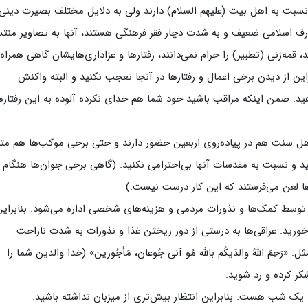
 نسبت به اهل بیت (علیهم السلام) دارند ولی به دلایل مختلف بصیرت دینی
عارف اسلامی ضعیف و به شدت دچار فقر فرهنگی هستند، آنها به تصاویر من
 قمه‌زنی (تطبیر) را حرام نمی‌دانند، رفتارها و عزاداری‌هایشان گاهی همراه 
این از دیدن برخی اعمال و رفتارها در آنجا تعجب نکنید و البته واکنش
ید. ضمن اینکه مراقب باشید خود شما هم خدای نکرده آلوده به این رفتار
ه اهل سنت هم در پیاده‌روی اربعین حضور دارند و حتی برخی موکب‌ها هم مت
نید و نسبت به مقدسات آنها بی‌احترامی نکنید. (گاهی برخی جوان‌ها هنگام
فا لعن می‌فرستند که این کار درست نیست.)
و توسط کمک‌ها و نذورات مردمی و هزینه‌های شخصی اداره می‌شود. بنابراین
خورید. عراقی‌ها به درستی از دور ریختن غذا و نذورات به شدت ناراحت
رَحِمَ اللهُ والدَیکُم بالله مُو آنی جُوعان، مَأجُورین» (خدا والدین شما را
شکر کرده و رد شوید.