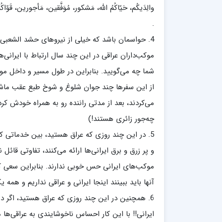
والِدَیکُم، حَیّاکُمُ الله، مَشکور، مُوَفَّقین، مَأجورین، قَوّ
مدرسه علمیه شهید صدوقی ره واحد5
مدرسه علمیه علوی
.
مدرسه مدینة العلم
4. حواسمان باشد که خیلی از نیروهای حشد الشعبی (ک
مدرسه علمیه معصومیه
موکب‌داران عراقی در این چند سال ارتباط با ایرانی‌
مدرسه علمیه نمونه پیامبر اعظم(ص)
مرکز هدایت علمی و تربیتی دارالعلم امام
شما چه می‌گویید. بنابراین در طول مسیر و داخل 
حسن علیه السلام
از این سفرها چند جوان شلوغ و شوخ طبع عقب ماشی
مرکز هدایت علمی و تربیتی الهادی علیه السلام
می‌کردند، بعد از مدتی راننده رو به همراه خودش کر
چه‌جور زائری هستند!)
5. در این چند روزی که عراق هستید، بین خدماتی 
امام صادق علیه السلام اردکان
و پر زرق و برق ایرانی‌ها ارائه می‌کنند، تفاوتی قائ
موکب‌های ایرانی حس خوبی ندارند. بنابراین سعی ک
آنها باید ببینند اینجا ایرانی و عراقی نداریم و هم
6. همچنین در این چند روزی که عراق هستید، اگر در
ایرانی!! با این کار احساس ناخوشایندی به عراقی‌ها 