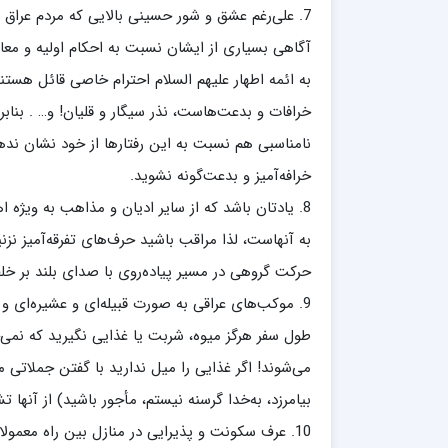
7. علی‌رغم عشق و شور حسینی بالایی که مردم عراق
آگاهی‌ بسیاری از ایشان نسبت به احکام اولیه و م
به ائمه اطهار علیهم السلام احترام خاصی قائل هستند،
خرافات و بدعت‌هاست، نذر سیگار و قلیان! و… . بنابر
نامناسبی هم نسبت به این رفتارها از خود نشان نده
خرافه‌آمیز و بدعت‌گونه نشوید.
8. یادتان باشد که از سایر ادیان و مذاهب به ویژ
به آنهاست، لذا مراقب باشید حرف‌های تفرقه‌آمیز نز
حرکت گروهی در مسیر پیاده‌روی با صدای بلند بر خل
9. موکب‌های عراقی به صورت قبیله‌ای و عشیره‌ای 
طول سفر هرگز میوه، شربت یا غذایی نگیرید که نمی‌
می‌شوند! اگر غذایی را میل ندارید با گفتن جملاتی مثل: «
بیامرزد، به‌خدا گرسنه نیستم، مأجور باشید) از آنها ت
10. عرف سکونت و پذیرایی در منازل بین راه معمولا یک شب هست. بنابراین انتظار بیش‌تری از میزبان نداشته باشید.