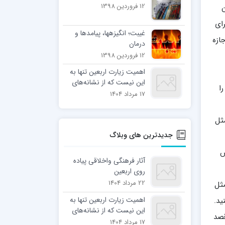
12 فروردین 1398
ن
ای
غیبت؛ انگیزه­ها، پیامدها و
ازه
درمان
12 فروردین 1398
اهمیت زیارت اربعین تنها به
این نیست که از نشانه‌های
ا
ایمان محسوب می‌شود، بلکه
17 مرداد 1404
طبق یک روایت در ردیف
نمازهای واجب و مستحب
مثل
قرار گرفته است. آیت الله
جدیدترین های وبلاگ
العظمی جوادی آملی درباره
اهمیت زیارت امام
ش
حسین(ع) در روز اربعین
آثار فرهنگی واخلاقی پیاده
می‌نویسد: همان گونه که
روی اربعین
نماز ستون دین و شریعت
22 مرداد 1404
مثل
است، زیارت اربعین… پایگاه
اطلاع رسانی اسراء: اهمیت
اهمیت زیارت اربعین تنها به
ید.
زیارت اربعین تنها به این
این نیست که از نشانه‌های
قصد
نیست که از نشانه‌های ایمان
ایمان محسوب می‌شود، بلکه
17 مرداد 1404