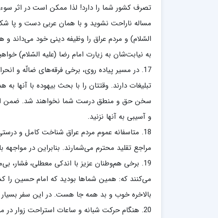
تصرف کشور شما را دارد! لذا ممکن است در اثر سوء تبل
مساله ناراحت نشوید و با همان عربی دست و پا شکست
السّلام) و مردم عراق را وظیفه دینی خود می‌داند و 
به نیابت‌شان به زیارت امام رضا (علیه السّلام) خواه
17. در مسیر پیاده روی، برخی فرقه‌های ضالّه و انح
تبلیغات دارند. وقتتان را با بحث بیهوده با آنها به 
سخن حق و منطق درست شما نخواهند شد. ضمن اینکه
و آسیبی به آنها نزنید.
18. متاسفانه عموم مردم عراق شناخت کامل و درستی
مراجع تقلید محترم می‌شمارند. بنابراین در مواجهه با
19. برخی هم‌وطنان عزیز با اندکی معطلی، فشار، بی‌
می‌کنند که: همین شماها بودید که امام حسین را کش
بالاخره خوب و بد همه جا هست. در این سفر بسیار صب
20. هنگام حرکت شبانه و ساعات استراحت زوار در م