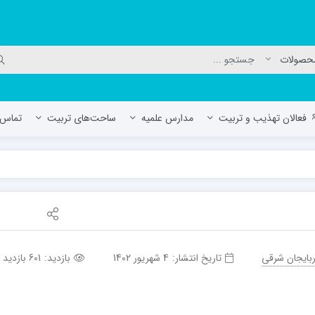
فعالان تهذیب و تربیت
مدارس علمیه
ساحت‌های تربیت
تماس ب
لمیه جعفریه
مدرسه علمیه المهدی (عج)/ آران و بی
حوزه علمیه سفیران هدایت رهنان
مدرسه آیت الله العظمی گلپایگانی ره
بایجان شرقی
تاریخ انتشار:
4 شهریور 1402
بازدید:
601 بازدید