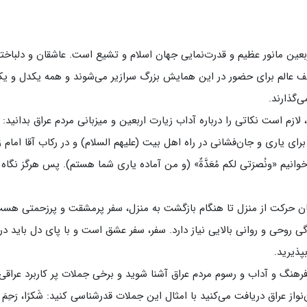
ن عسکری علیه السلام
مدرسه علمیه ولیعصر (عج) خرمدره
ربعین مانور عظیم و قدرت‌نمایی جهان اسلام و تشیع است. عاشقان و دلباخت
تلف عالم برای حضور در این همایش بزرگ سرازیر می‌شوند و همه یکدل و ی
‌گذارند.
لازم است نکاتی را درباره آداب زیارت اربعین و میزبانی مردم عراق بدانید:
 برای یاری و جان‌فشانی در راه اهل بیت (علیهم السلام) و در رکاب آقا امام 
لمیه قائمیه عج/ بم
وانیم «ونُصرَتی لکم مُعَدَّةٌ» (و من آماده یاری شما هستم). پس هرگز نگاه
امام جعفر صادق علیه السلام گچساران
لمیه امام صادق علیه السلام/جیرفت
امام مهدی منتظر عج
لمیه فخریه/ راور
ولایت (امامیه)
 زمان حرکت از منزل تا هنگام بازگشت به منزل، سفر پرمشقت و پرزحمتی هس
لمیه امام خمینی ره/ رفسنجان
ی روحی و روانی بالایی نیاز دارد. سفر، سفر عشق است و با پای دل باید در
لمیه پیامبر اعظم/ رودبار جنوب
لمیه اهل بیت علیهم‌السلام/ قلعه گنج
پذیرید.
لمیه محمودیه/ کرمان
، فرهنگ و آداب و رسوم مردم عراق آشنا شوید و برخی جملات پر کاربرد عراقی 
از عراق دریافت می‌کنید با امثال این جملات قدرشناسی کنید: شَکرًا، رَحِمَ ال