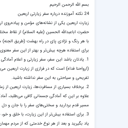
بسم الله الرحمن الرحیم
مدرسه علمیه امام خمینی (ره)
امام حس
مدرسه امام حسن عسگری ع
24 نکته آموزنده درباره سفر زیارتی اربعین
مدرسه علمیه دارالحکمة
زیارت اربعین یکی از نشانه‌های مؤمن و پیاده‌روی ا
مدرسه علمیه دارالسلام
حضرت اباعبدالله الحسین (علیه السلام) از نقاط مخ
حوزه علمیه امام صادق علیه السلام پرند
با هر رنگ و نژادی پای در راه بهشت (طریق الجنه) می
مدرسه علمیه فیلسوف الدولة
برای استفاده هرچه بیش‌تر و بهتر از این سفر معنوی، 
1. یادتان باشد این سفر، سفر زیارتی و اعلام آمادگی
مدرسه علمیه آیت الله بهجت(ره)
مدرسه ع
(ارواحنا فداه) است که در فرازی از زیارت اربعین می‌خ
مدرسه علمیه ائمه اطهار
مدرسه ع
تفریحی و سیاحتی به این سفر نداشته باشید.
مدرسه علمیه حضرت بقیة‌ الله(عج)
مدرسه ع
2. برخلاف بسیاری از مسافرت‌ها، زیارت اربعین از
مدرسه جهانگیرخان
مدرسه ع
علاوه بر این که آمادگی جسمانی کافی می‌طلبد، آمادگ
مدرسه علمیه حسنیه
مدرسه ع
مدرسه علمیه دارالهدی
مدرسه ع
مسیر قدم بردارید و سختی‌های سفر را با جان و دل ب
مدرسه علمیه رسل
مدرسه ع
3. برای استفاده بیش‌تر از این زیارت، با خلق و خو
مدرسه علمیه شهید صدوقی(ره) واحد2
یاد بگیرید و بعد از هر نوع خدمتی که از مردم مهمان‌نو
مدرسه شهید صدوقی ره واحد 4 (شهید ثانی)