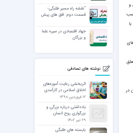
مسلمانان
 و
“نقشه راه مسیر طلبگی-
تسب
قسمت دوم: افق های پیش
روی طلاب “
با
جهاد اقتصادی در سیره علما
و بزرگان
های
علق
نوشته های تصادفی
اثربخشی رعايت آموزه‌های
 در
اخلاق اسلامی در كارآمدی
خانواده
12 فروردین 1398
یادداشتی درباره بزرگی و
بزرگواری روح انسان
29 تیر 1402
بایسته های طلبگی