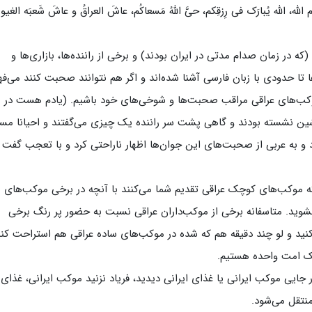
اکُم الله، الله یُبارَک فی رِزقِکم، حیَّ اللهُ مَسعاکُم، عاشَ العراقُ و عاشَ شَعبَه الغیو
ه در زمان صدام مدتی در ایران بودند) و برخی از راننده‌ها، بازاری‌ها و
ها تا حدودی با زبان فارسی آشنا شده‌اند و اگر هم نتوانند صحبت کنند می‌فه
موکب‌های عراقی مراقب صحبت‌ها و شوخی‌های خود باشیم. (یادم هست در 
ن نشسته بودند و گاهی پشت سر راننده یک چیزی می‌گفتند و احیانا مس
د و به عربی از صحبت‌های این جوان‌ها اظهار ناراحتی کرد و با تعجب گفت ا
که موکب‌های کوچک عراقی تقدیم شما می‌کنند با آنچه در برخی موکب‌های 
ل نشوید. متاسفانه برخی از موکب‌داران عراقی‌ نسبت به حضور پر رنگ برخی
نید و لو چند دقیقه هم که شده در موکب‌های ساده عراقی هم استراحت کنی
ه یک امت واحده هستیم.
 جایی موکب ایرانی یا غذای ایرانی دیدید، فریاد نزنید موکب ایرانی، غذای
منتقل می‌شود.