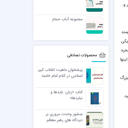
ر و…
مجموعه آداب حمام
مند
یکی
خره
محصولات تصادفی
ینها
پیشخوان ماهیت انقلاب کبیر
اسلامی در کلام امام خامنه
بزرگ
ای
کتاب «زبان: بایدها و
د.
نبایدها»
منشور وحدت مروری بر
دیدگاه های رهبر معظم
انقلاب در باره وحدت