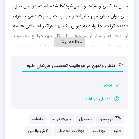
مبدل به “نمی‌توانم”ها و “نمی‌شود”ها شده است، در عین حال
نمی توان نقش مهم خانواده را در تربیت و جهت دهی به فرزند
نادیده گرفت، خانواده به عنوان یک نهاد فراگیر اجتماعی هسته
اولیه جامعه را سازمان می‌دهد و از ارکان مهم جوامع محسوب
مطالعه بیشتر
می‌شود. عقیده و باور والدین درباره فرزندان خود بسیار مهم
است، باور والدین و مشخص کردن نکات مهم و با اهمیت در
نقش والدین در موفقیت تحصیلی فرزندان طلبه
زندگی و انتقال این باورها و اعتقادات به فرزند با شیوه‌ای
صحیح و منطقی فرزند را در جهت‌گیری‌ها و رفتارهایش یاری
می‌دهد.
54KB
راهنمای دریافت
به همین دلیل رسیدن به باورهای درست درباره حوزه و شرایط
طلبگی توسط والدین طلاب می‌تواند نقش مهمی در رشد و
برچسبها
تحصیل
تربیت فرزند
خانواده
ارتقاء کیفی تحصیل طلاب داشته باشد. در ادامه با ارائه توصیه
و راه‌کارهایی به والدین عزیز طلاب کمک می‌کنیم که به شیوه
طلبه
موفقیت
موفقیت تحصیلی
نقش والدین