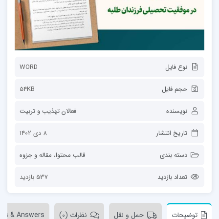
نوع فایل
WORD
حجم فایل
54KB
نویسنده
فعالان تهذیب و تربیت
تاریخ انتشار
8 دی 1402
دسته بندی
قالب محتوا
،
مقاله و جزوه
تعداد بازدید
537 بازدید
توضیحات
حمل و نقل
نظرات (0)
ons & Answers