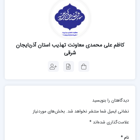
و مشاوره موفقیت‌آمیز نباید فرد را دچار این «خطای
شناختی» بکند که پس وی نیز مانند فلان مشاور
سرشناس توان ورود در این عرصه حساس را دارد. البته،
مخاطبین و مراجعان ناآگاه هم در به ایجاد این احساس
و توهم بی‌تقصیر نیستند؛ گاهی یک سخنرانی یا
کاظم علی محمدی معاونت تهذیب استان آذربایجان
روضه‌خوانی موفق و دل‌نشین، نوعی احساس آرامش و
شرقی
اعتماد را در مستمع به وجود ‌آورده، گمان می‌کند که
حاج‌آقا می‌تواند همه مشکلات زندگی و مسایل روحی و
روانی ما را نیز حل کند و به اصطلاح دچار «خطای
شناختی تعمیم» می‌شود. گرچه ممکن است در اندک
دیدگاهتان را بنویسید
مواردی این گمان صادق باشد، لکن در بیش‌تر موارد به
نشانی ایمیل شما منتشر نخواهد شد.
بخش‌های موردنیاز
دور از واقعیت و خیالی خام است. بنابراین، اگر در چنین
موقعیت‌هایی قرار گرفتیم و در خود توان و صلاحیت لازم
علامت‌گذاری شده‌اند
*
و کافی برای مشاوره روان‌شناختی و تربیتی را ندیدیم،
نام
*